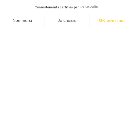
Consentements certifiés par
Non merci
Je choisis
OK pour moi
Axeptio consent
Plateforme de Gestion du Consentement : Personnalisez v
Notre plateforme vous permet d'adapter et de gérer vos pa
Contact