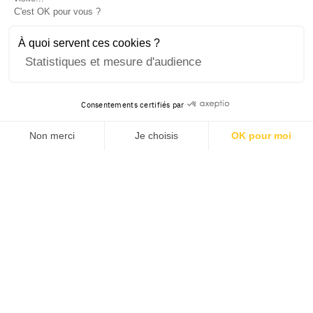
C'est OK pour vous ?
À quoi servent ces cookies ?
Statistiques et mesure d'audience
Consentements certifiés par
Non merci
Je choisis
OK pour moi
Axeptio consent
Plateforme de Gestion du Consentement : Personnalisez v
Notre plateforme vous permet d'adapter et de gérer vos pa