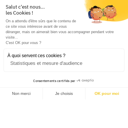
Salut c'est nous...
les Cookies !
On a attendu d'être sûrs que le contenu de
ce site vous intéresse avant de vous
déranger, mais on aimerait bien vous accompagner pendant votre
visite...
C'est OK pour vous ?
À quoi servent ces cookies ?
Statistiques et mesure d'audience
Consentements certifiés par
Non merci
Je choisis
OK pour moi
Axeptio consent
Plateforme de Gestion du Consentement : Personnalisez v
Notre plateforme vous permet d'adapter et de gérer vos pa