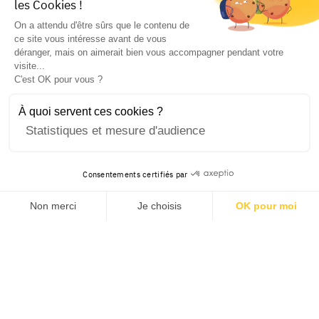
les Cookies !
On a attendu d'être sûrs que le contenu de
ce site vous intéresse avant de vous
déranger, mais on aimerait bien vous accompagner pendant votre
visite...
C'est OK pour vous ?
À quoi servent ces cookies ?
Statistiques et mesure d'audience
Consentements certifiés par
Non merci
Je choisis
OK pour moi
Axeptio consent
Plateforme de Gestion du Consentement : Personnalisez v
Notre plateforme vous permet d'adapter et de gérer vos pa