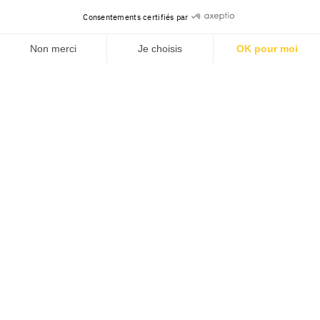
Consentements certifiés par
Non merci
Je choisis
OK pour moi
Axeptio consent
Plateforme de Gestion du Consentement : Personnalisez v
Notre plateforme vous permet d'adapter et de gérer vos pa
Contact