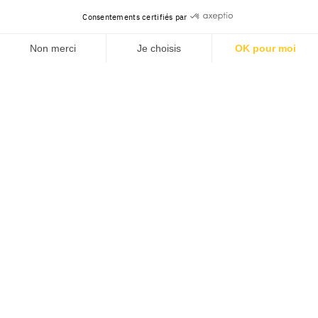
Consentements certifiés par
Non merci
Je choisis
OK pour moi
Axeptio consent
Plateforme de Gestion du Consentement : Personnalisez v
Notre plateforme vous permet d'adapter et de gérer vos pa
Contact