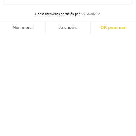
Consentements certifiés par
Non merci
Je choisis
OK pour moi
Axeptio consent
Plateforme de Gestion du Consentement : Personnalisez v
Notre plateforme vous permet d'adapter et de gérer vos pa