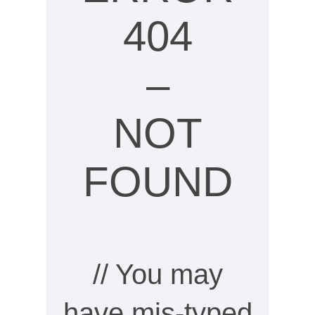
404
–
NOT
FOUND
// You may
have mis-typed