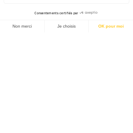
Consentements certifiés par
Non merci
Je choisis
OK pour moi
Axeptio consent
Plateforme de Gestion du Consentement : Personnalisez v
Notre plateforme vous permet d'adapter et de gérer vos pa