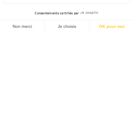
Consentements certifiés par
Non merci
Je choisis
OK pour moi
Axeptio consent
Plateforme de Gestion du Consentement : Personnalisez v
Notre plateforme vous permet d'adapter et de gérer vos pa