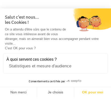
Salut c'est nous...
les Cookies !
On a attendu d'être sûrs que le contenu de
ce site vous intéresse avant de vous
déranger, mais on aimerait bien vous accompagner pendant votre
visite...
C'est OK pour vous ?
À quoi servent ces cookies ?
Statistiques et mesure d'audience
Consentements certifiés par
Non merci
Je choisis
OK pour moi
Axeptio consent
Plateforme de Gestion du Consentement : Personnalisez v
Notre plateforme vous permet d'adapter et de gérer vos pa