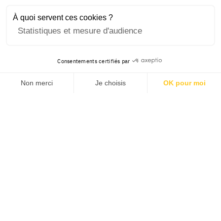
À quoi servent ces cookies ?
Statistiques et mesure d'audience
Consentements certifiés par
Non merci
Je choisis
OK pour moi
Axeptio consent
Plateforme de Gestion du Consentement : Personnalisez v
Notre plateforme vous permet d'adapter et de gérer vos pa