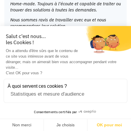
Home-made. Toujours à l'écoute et capable de traiter ou
trouver des solutions à toutes les demandes.
Nous sommes ravis de travailler avec eux et nous
recommandons leur solution.
Salut c'est nous...
Hélène Massiera - Emling
les Cookies !
On a attendu d'être sûrs que le contenu de
ce site vous intéresse avant de vous
déranger, mais on aimerait bien vous accompagner pendant votre
visite...
Juil 20, 2020
by
Mr Kissi
C'est OK pour vous ?
Petit Bateau Maroc
Réactivité et efficacité ont caractérisé notre relation
À quoi servent ces cookies ?
avec HOME MADE.
Statistiques et mesure d'audience
Nous recommandons vivement leur solution.
Petit Bateau Maroc
Consentements certifiés par
Non merci
Je choisis
OK pour moi