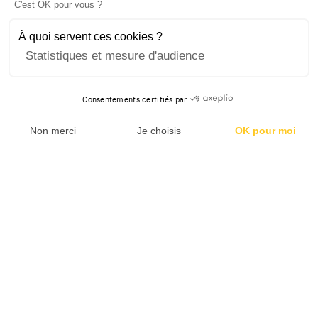
C'est OK pour vous ?
À quoi servent ces cookies ?
Statistiques et mesure d'audience
Consentements certifiés par
Non merci
Je choisis
OK pour moi
Axeptio consent
Plateforme de Gestion du Consentement : Personnalisez v
Notre plateforme vous permet d'adapter et de gérer vos pa