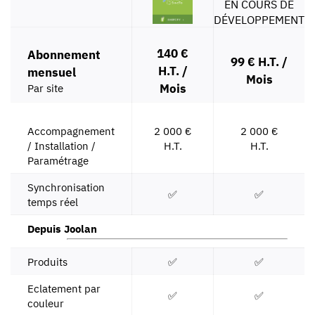
EN COURS DE
DÉVELOPPEMENT
140 €
Abonnement
99 € H.T. /
H.T. /
mensuel
Mois
Mois
Par site
Accompagnement
2 000 €
2 000 €
/ Installation /
H.T.
H.T.
Paramétrage
Synchronisation
✅
✅
temps réel
Depuis Joolan
Produits
✅
✅
Eclatement par
✅
✅
couleur